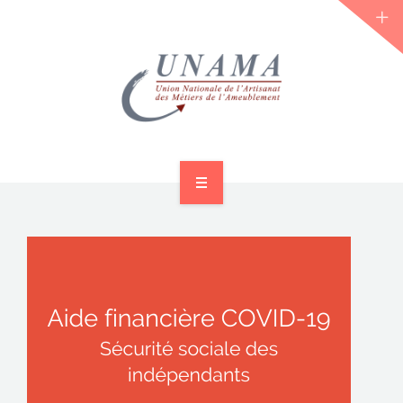
ACCUEIL
QUI SOMMES-NOUS ?
LES JOURNÉES 2026 ⌵
ACTUS & DOSSIERS
AGENDA