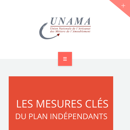
ACCUEIL
QUI SOMMES-NOUS ?
LES JOURNÉES 2026 ⌵
ACTUS & DOSSIERS
AGENDA